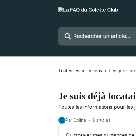
Passer au contenu principal
Rechercher un article...
Toutes les collections
Les questions
Je suis déjà locata
Toutes les informations pour les 
C
Par Coline
8 articles
Où trouver mes quittances de 