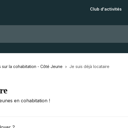
Club d'activités
 sur la cohabitation - Côté Jeune
Je suis déjà locataire
ire
jeunes en cohabitation !
loyer ?