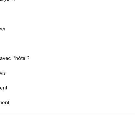
yer
avec l'hôte ?
vis
ent
ment